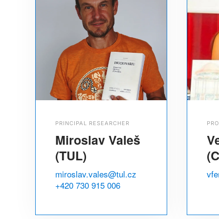
PRINCIPAL RESEARCHER
PRO
Miroslav Valeš
Ve
(TUL)
(
miroslav.vales@tul.cz
vfe
+420 730 915 006