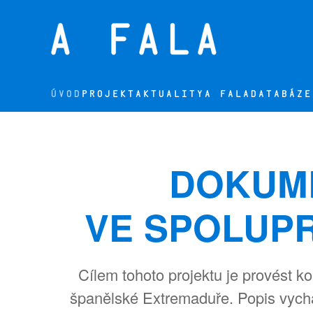
Přejít na hlavní obsah
ÚVOD
PROJEKT
AKTUALITY
A FALA
DATABÁZE
DOKUME
VE SPOLUPR
Cílem tohoto projektu je provést 
španělské Extremaduře. Popis vycház