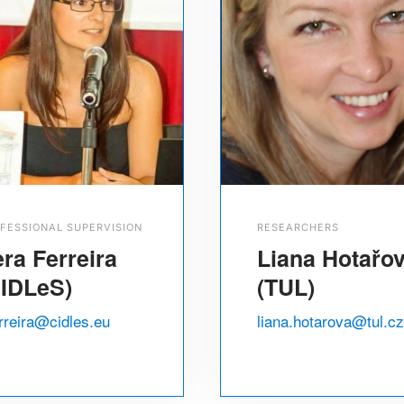
FESSIONAL SUPERVISION
RESEARCHERS
ra Ferreira
Liana Hotařo
CIDLeS)
(TUL)
rreira@cidles.eu
liana.hotarova@tul.cz