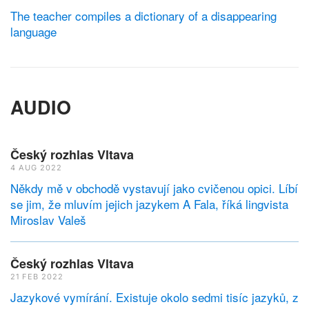
The teacher compiles a dictionary of a disappearing
language
AUDIO
Český rozhlas Vltava
4 AUG 2022
Někdy mě v obchodě vystavují jako cvičenou opici. Líbí
se jim, že mluvím jejich jazykem A Fala, říká lingvista
Miroslav Valeš
Český rozhlas Vltava
21 FEB 2022
Jazykové vymírání. Existuje okolo sedmi tisíc jazyků, z